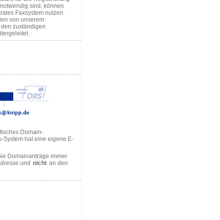
notwendig sind, können
trales Faxsystem nutzen.
den von unserem
n den zuständigen
tergeleitet.
tisches Domain-
s-System hat eine eigene E-
Sie Domainanträge immer
Adresse und
nicht
an den