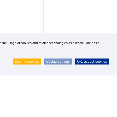
use the usage of cookies and related technologies as a whole. The basic
Decline cookies
Cookie settings
OK, accept cookies
 GmbH
|
webmaster@knipp.de