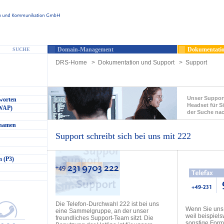
Domain-Management
Dokumentatio
SUCHE
DRS-Home
>
Dokumentation und Support
>
Support
Unser Support
worten
Headset für Si
(WAP)
der Suche na
nnamen
Support schreibt sich bei uns mit 222
 (P3)
Die Telefon-Durchwahl 222 ist bei uns
Wenn Sie uns
eine Sammelgruppe, an der unser
weil beispiel
freundliches Support-Team sitzt. Die
sonstige Formu