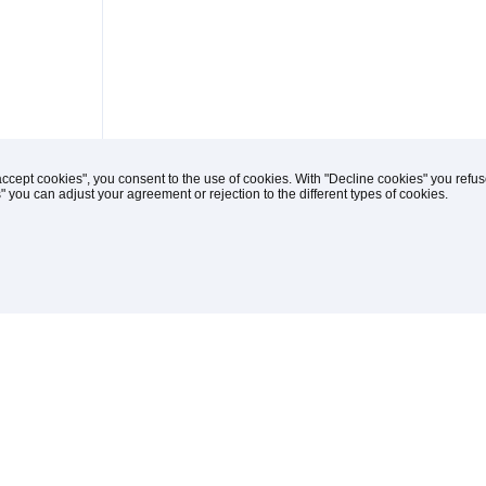
accept cookies", you consent to the use of cookies. With "Decline cookies" you ref
s" you can adjust your agreement or rejection to the different types of cookies.
(C) 1996-2026 Knipp Medien und Kommunikation
iches
drucken