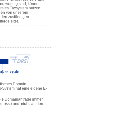
notwendig sind, können
trales Faxsystem nutzen.
den von unserem
n den zuständigen
tergeleitet.
tisches Domain-
s-System hat eine eigene E-
Sie Domainanträge immer
Adresse und
nicht
an den