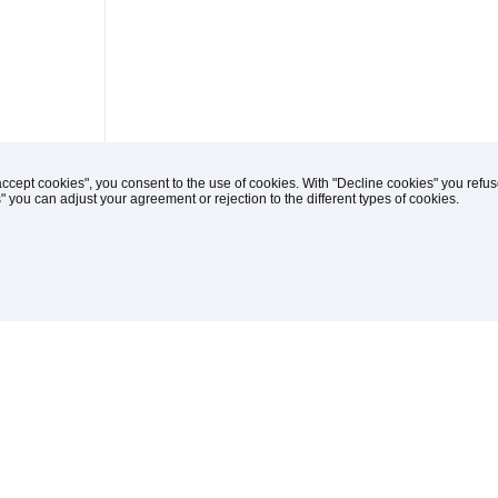
accept cookies", you consent to the use of cookies. With "Decline cookies" you ref
s" you can adjust your agreement or rejection to the different types of cookies.
(C) 1996-2026 Knipp Medien und Kommunikation
iches
drucken