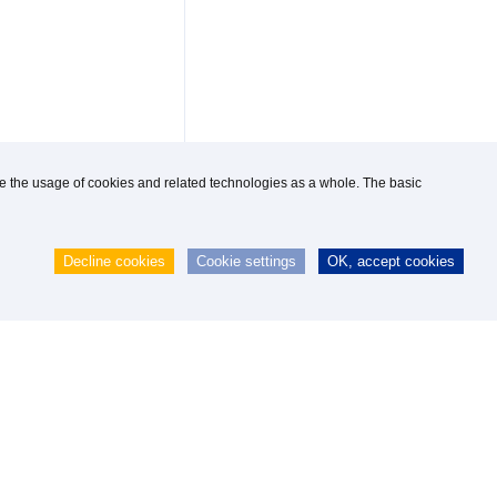
use the usage of cookies and related technologies as a whole. The basic
Decline cookies
Cookie settings
OK, accept cookies
 GmbH
|
webmaster@knipp.de