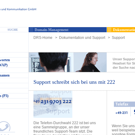
Domain-Management
Dokumentatio
SUCHE
DRS-Home
>
Dokumentation und Support
>
Support
Unser Support
worten
Headset für Si
(WAP)
der Suche na
nnamen
Support schreibt sich bei uns mit 222
 (P3)
Die Telefon-Durchwahl 222 ist bei uns
Wenn Sie uns
eine Sammelgruppe, an der unser
weil beispiel
freundliches Support-Team sitzt. Die
sonstige Formu