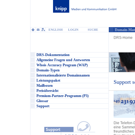
Domain-Man
ENGLISH
LOGIN
SUCHE
DRS-Home
DRS-Dokumentation
Allgemeine Fragen und Antworten
Whois Accuracy Program (WAP)
Domain-Typen
Internationalisierte Domainnamen
Leistungspaket
Support s
Mailboxen
Preisübersicht
Premium-Partner-Programm (P3)
Glossar
Support
Die Telefon-
eine Sammel
freundliches 