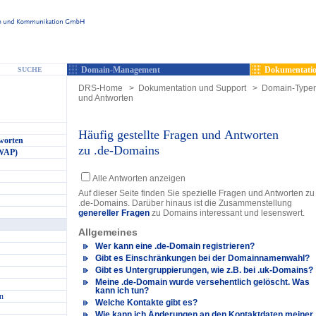
Domain-Management
Dokumentatio
SUCHE
DRS-Home
>
Dokumentation und Support
>
Domain-Type
und Antworten
Häufig gestellte Fragen und Antworten
worten
zu .de-Domains
(WAP)
Alle Antworten anzeigen
Auf dieser Seite finden Sie spezielle Fragen und Antworten zu
.de-Domains. Darüber hinaus ist die Zusammenstellung
genereller Fragen
zu Domains interessant und lesenswert.
Allgemeines
Wer kann eine .de-Domain registrieren?
Gibt es Einschränkungen bei der Domainnamenwahl?
Gibt es Untergruppierungen, wie z.B. bei .uk-Domains?
Meine .de-Domain wurde versehentlich gelöscht. Was
kann ich tun?
n
Welche Kontakte gibt es?
Wie kann ich Änderungen an den Kontaktdaten meiner