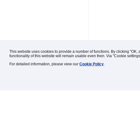
This website uses cookies to provide a number of functions. By clicking "OK, 
functionality of this website will remain usable even then. Via "Cookie setting
For detailed information, please view our
Cookie Policy
.
Kontakt / Impressum / Rechtl