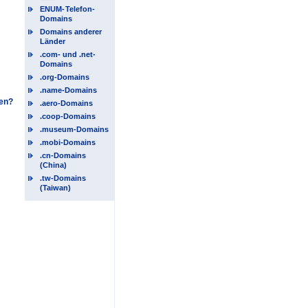
ENUM-
Telefon-
Domains
Domains anderer
Länder
.com- und .net-
Domains
.org-Domains
.name-Domains
hen?
.aero-Domains
.coop-Domains
.museum-Domains
.mobi-Domains
.cn-Domains
(China)
.tw-Domains
(Taiwan)