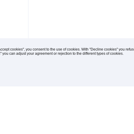
accept cookies", you consent to the use of cookies. With "Decline cookies" you ref
s" you can adjust your agreement or rejection to the different types of cookies.
(C) 1996-2026 Knipp Medien und Kommunikation
iches
drucken