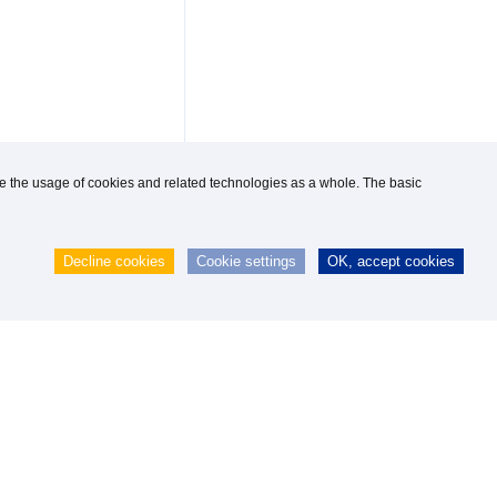
use the usage of cookies and related technologies as a whole. The basic
Decline cookies
Cookie settings
OK, accept cookies
 GmbH
|
webmaster@knipp.de