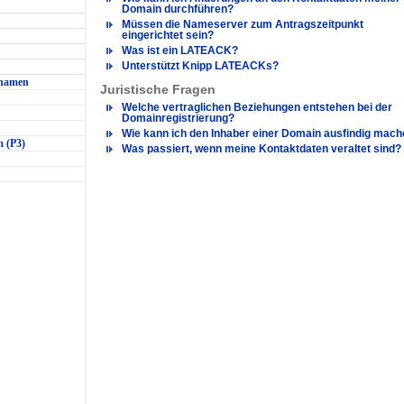
Domain durchführen?
Müssen die Nameserver zum Antragszeitpunkt
eingerichtet sein?
Was ist ein LATEACK?
Unterstützt Knipp LATEACKs?
nnamen
Juristische Fragen
Welche vertraglichen Beziehungen entstehen bei der
Domainregistrierung?
Wie kann ich den Inhaber einer Domain ausfindig mac
 (P3)
Was passiert, wenn meine Kontaktdaten veraltet sind?