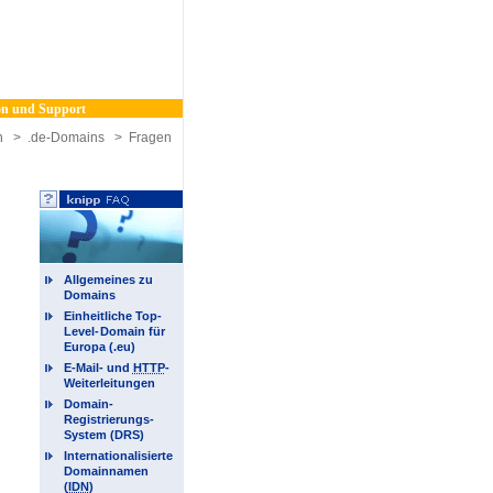
n und Support
n
>
.de-Domains
>
Fragen
Allgemeines zu
Domains
Einheitliche Top-
Level-
Domain für
Europa (.eu)
E-Mail- und
HTTP
-
Weiterleitungen
Domain-
Registrierungs-
System (DRS)
Internationalisierte
Domainnamen
(
IDN
)