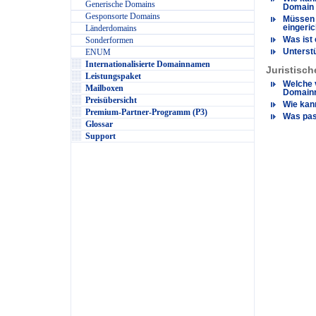
Generische Domains
Domain 
Gesponsorte Domains
Müssen 
eingeric
Länderdomains
Was ist
Sonderformen
Unterst
ENUM
Internationalisierte Domainnamen
Juristisch
Leistungspaket
Welche 
Mailboxen
Domainr
Preisübersicht
Wie kan
Premium-Partner-Programm (P3)
Was pas
Glossar
Support