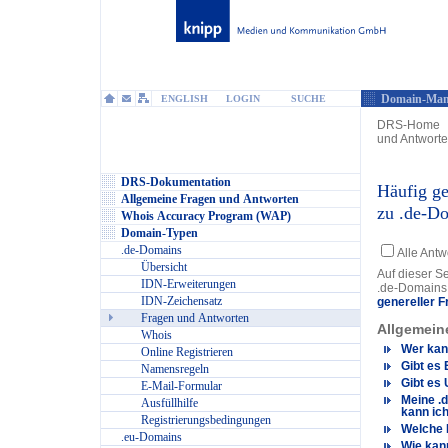
Domain-Man
ENGLISH
LOGIN
SUCHE
DRS-Home
und Antwort
DRS-Dokumentation
Häufig ge
Allgemeine Fragen und Antworten
zu .de-D
Whois Accuracy Program (WAP)
Domain-Typen
.de-Domains
Alle Ant
Übersicht
Auf dieser Se
IDN-Erweiterungen
.de-Domains.
IDN-Zeichensatz
genereller F
Fragen und Antworten
Allgemein
Whois
Wer kan
Online Registrieren
Gibt es
Namensregeln
Gibt es 
E-Mail-Formular
Meine .
Ausfüllhilfe
kann ich
Registrierungsbedingungen
Welche 
.eu-Domains
Wie kan