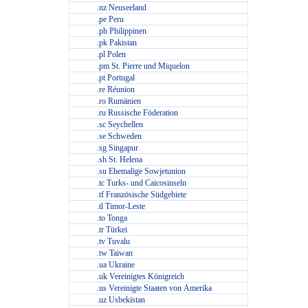
.nz Neuseeland
.pe Peru
.ph Philippinen
.pk Pakistan
.pl Polen
.pm St. Pierre und Miquelon
.pt Portugal
.re Réunion
.ro Rumänien
.ru Russische Föderation
.sc Seychellen
.se Schweden
.sg Singapur
.sh St. Helena
.su Ehemalige Sowjetunion
.tc Turks- und Caicosinseln
.tf Französische Südgebiete
.tl Timor-Leste
.to Tonga
.tr Türkei
.tv Tuvalu
.tw Taiwan
.ua Ukraine
.uk Vereinigtes Königreich
.us Vereinigte Staaten von Amerika
.uz Usbekistan