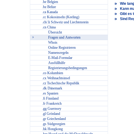
.be Belgien
Wie lang
.bz Belize
Kann ma
.ca Kanada
Gibt es 
.cc Kokosinseln (Keeling)
Sind Re
.ch/.li Schweiz und Liechtenstein
.cn China
Übersicht
Fragen und Antworten
Whois
Online Registrieren
Namensregeln
E-Mail-Formular
Ausfüllhilfe
Registrierungsbedingungen
.co Kolumbien
.cx Weihnachtsinsel
.cz Tschechische Republik
.dk Dänemark
.es Spanien
.fi Finnland
.fr Frankreich
.gg Guernsey
.gl Grönland
.gr Griechenland
.gs Südgeorgien
.hk Hongkong