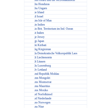
.hm Heard und die McDonaldinseln
.hn Honduras
.hu Ungarn
.ie Irland
.il Israel
.im Isle of Man
.in Indien
.io Brit. Territorium im Ind. Ozean
.it Italien
.je Jersey
.jp Japan
.ki Kiribati
.kg Kirgisistan
.la Demokratische Volksrepublik Laos
.li Liechtenstein
.lt Litauen
.lu Luxemburg
.lv Lettland
.md Republik Moldau
.mn Mongolei
.ms Montserrat
.mu Mauritius
.mx Mexiko
.nf Norfolkinsel
.nl Niederlande
.no Norwegen
.nu Niue