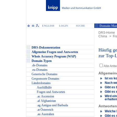
Domain-Man
ENGLISH
LOGIN
SUCHE
DRS-Home
China
>
Fr
DRS-Dokumentation
Häufig ge
Allgemeine Fragen und Antworten
zur Top-
Whois Accuracy Program (WAP)
Domain-Typen
.de-Domains
Alle Ant
.eu-Domains
Allgemein
Generische Domains
Ist es k
Gesponsorte Domains
Nach we
Länderdomains
Gibt es
Ausfüllhilfe
Gibt es
Fragen und Antworten
Wird ei
.ac Ascension
erhalte
.af Afghanistan
.ag Antigua und Barbuda
Antworten 
.at Österreich
Welche B
.au Australien
Gibt es