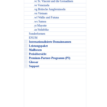
.vc St. Vincent und die Grenadinen
.ve Venezuela
.vg Britische Jungferninseln
.vn Vietnam
.wf Wallis und Futuna
.ws Samoa
.yt Mayotte
.za Südafrika
Sonderformen
ENUM
Internationalisierte Domainnamen
Leistungspaket
Mailboxen
Preisübersicht
Premium-Partner-Programm (P3)
Glossar
Support