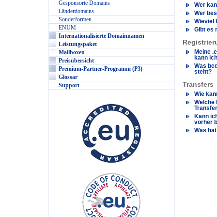
Gesponsorte Domains
Wer kan
Länderdomains
Wer bes
Sonderformen
Wieviel 
ENUM
Gibt es
Internationalisierte Domainnamen
Registrie
Leistungspaket
Meine .
Mailboxen
kann ich
Preisübersicht
Was bed
Premium-Partner-Programm (P3)
steht?
Glossar
Transfers
Support
Wie kan
Welche 
Transfe
Kann ich
vorher 
Was hat 