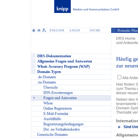
Domain-Man
ENGLISH
LOGIN
SUCHE
DRS-Home
und Antwort
DRS-Dokumentation
Häufig ge
Allgemeine Fragen und Antworten
zur neue
Whois Accuracy Program (WAP)
Domain-Typen
.de-Domains
Alle Ant
.eu-Domains
Hier finden S
Übersicht
zum Thema d
IDN-Erweiterungen
dieser neuen
Fragen und Antworten
Neben den hi
Whois
lesenswerte 
Domain-Syste
Online Registrieren
Thematik verm
E-Mail-Formular
Ausfüllhilfe
Internatio
Registrierungsbedingungen
Sind Um
Der .eu-Verhaltenskodex
Generische Domains
Allgemein