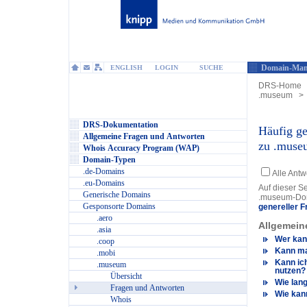
Domain-Man
ENGLISH
LOGIN
SUCHE
DRS-Home
.museum
>
DRS-Dokumentation
Häufig ge
Allgemeine Fragen und Antworten
zu .muse
Whois Accuracy Program (WAP)
Domain-Typen
.de-Domains
Alle Ant
.eu-Domains
Auf dieser Se
Generische Domains
.museum-Dom
Gesponsorte Domains
genereller F
.aero
Allgemein
.asia
Wer kan
.coop
Kann ma
.mobi
Kann ic
.museum
nutzen?
Übersicht
Wie lang
Fragen und Antworten
Wie kan
Whois