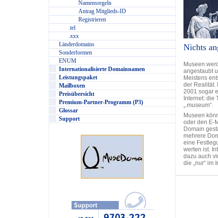
Namensregeln
Antrag Mitglieds-ID
Registrieren
.tel
.xxx
Länderdomains
Nichts an
Sonderformen
ENUM
Museen werd
Internationalisierte Domainnamen
angestaubt un
Leistungspaket
Meistens ent
der Realität
Mailboxen
2001 sogar e
Preisübersicht
Internet: di
Premium-Partner-Programm (P3)
„.museum“.
Glossar
Museen könne
Support
oder den E-M
Domain gest
mehrere Do
eine Festleg
werten ist. 
dazu auch vi
die „nur“ im I