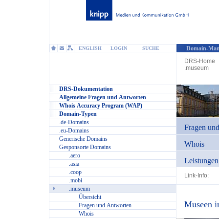
Domain-Man
ENGLISH
LOGIN
SUCHE
DRS-Home
.museum
DRS-Dokumentation
Allgemeine Fragen und Antworten
Whois Accuracy Program (WAP)
Domain-Typen
.de-Domains
Fragen un
.eu-Domains
Generische Domains
Whois
Gesponsorte Domains
.aero
Leistungen
.asia
.coop
Link-Info:
.mobi
.museum
Übersicht
Museen im
Fragen und Antworten
Whois