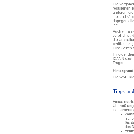
Die Vorgaben
regulierten 
anderem die 
.net und sämt
dagegen alle
.de.
Auch wir als 
verpflichtet
die Umstellu
Verifikation 
Hilfe-Seiten f
Im folgenden
ICANN sowie
Fragen.
Hintergrund
Die WAP-Rich
Tipps und
Einige nützl
Überprüfungs
Deaktivierun
Wenn 
nicht
Sie d
des D
Achte