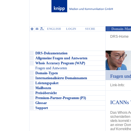
Domain-Man
ENGLISH
LOGIN
SUCHE
DRS-Home
DRS-Dokumentation
Allgemeine Fragen und Antworten
Whois Accuracy Program (WAP)
Fragen und Antworten
Domain-Typen
Fragen un
Internationalisierte Domainnamen
Leistungspaket
Link-Info:
Mailboxen
Preisübersicht
Premium-Partner-Programm (P3)
ICANNs W
Glossar
Support
Das Whois Ac
sicherstellen
stets korrek
an einer Do
auf Korrekthe