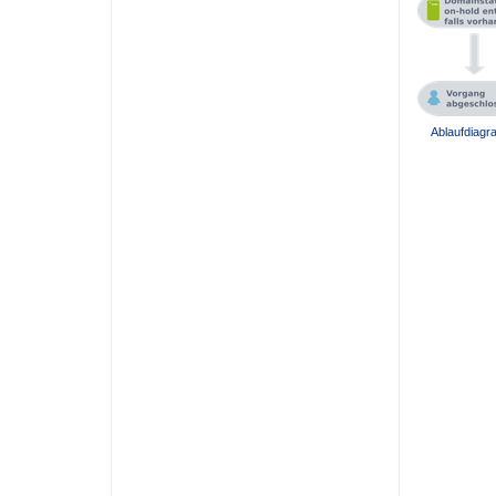
Ablaufdiagr