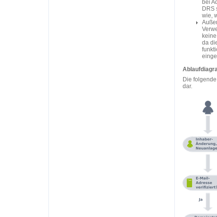
bei A
DRS s
wie, 
Außer
Verwe
keine
da di
funkt
einge
Ablaufdiag
Die folgende 
dar.