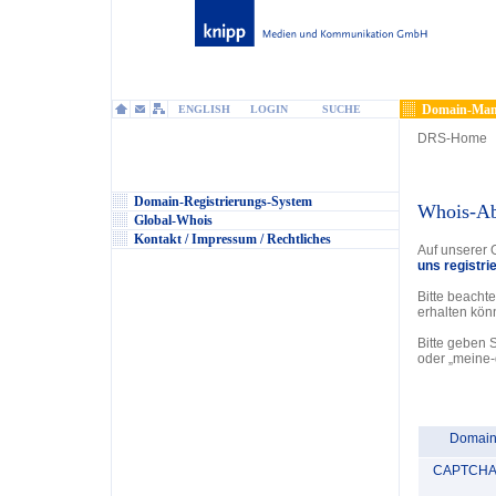
Domain-Man
ENGLISH
LOGIN
SUCHE
DRS-Home
Domain-Registrierungs-System
Whois-Ab
Global-Whois
Kontakt / Impressum / Rechtliches
Auf unserer 
uns registri
Bitte beacht
erhalten kön
Bitte geben 
oder „meine-
Domai
CAPTCH